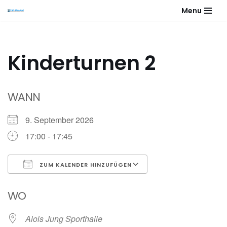
Menu
Zum
Inhalt
springen
Kinderturnen 2
WANN
9. September 2026
17:00 - 17:45
ZUM KALENDER HINZUFÜGEN
ICS herunterladen
Google Kalender
WO
Alois Jung Sporthalle