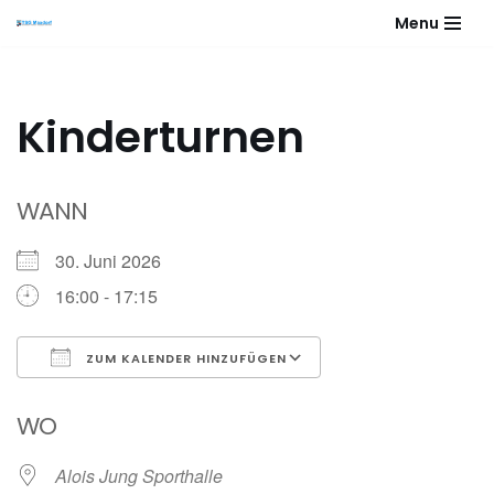
Menu
Zum
Inhalt
springen
Kinderturnen
WANN
30. Juni 2026
16:00 - 17:15
ZUM KALENDER HINZUFÜGEN
ICS herunterladen
Google Kalender
WO
Alois Jung Sporthalle