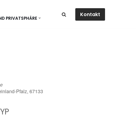
Kontakt
ND PRIVATSPHÄRE
ße
einland-Pfalz, 67133
YP
dar
Office 365