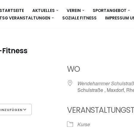
STARTSEITE
AKTUELLES
VEREIN
SPORTANGEBOT
TSG VERANSTALTUNGEN
SOZIALE FITNESS
IMPRESSUM U
Fitness
WO
3
Wendehammer Schulstra
Schulstraße , Maxdorf, Rh
VERANSTALTUNGST
HINZUFÜGEN
Google Kalender
iCalen
Kurse