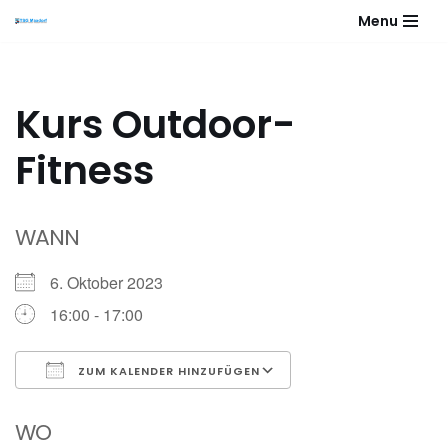
Menu
Zum
Inhalt
springen
Kurs Outdoor-
Fitness
WANN
6. Oktober 2023
16:00 - 17:00
ZUM KALENDER HINZUFÜGEN
ICS herunterladen
Google Kalender
WO