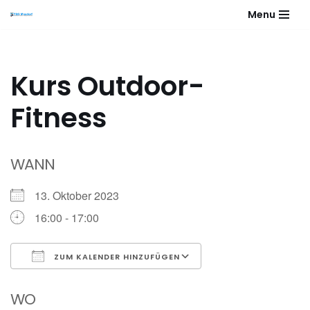
Menu
Zum
Inhalt
springen
Kurs Outdoor-
Fitness
WANN
13. Oktober 2023
16:00 - 17:00
ZUM KALENDER HINZUFÜGEN
ICS herunterladen
Google Kalender
WO