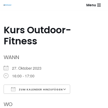
Menu
Zum
Inhalt
springen
Kurs Outdoor-
Fitness
WANN
27. Oktober 2023
16:00 - 17:00
ZUM KALENDER HINZUFÜGEN
ICS herunterladen
Google Kalender
WO