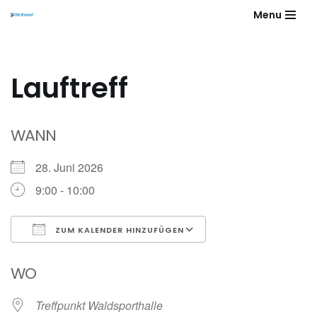
Menu
Zum
Inhalt
springen
Lauftreff
WANN
28. Juni 2026
9:00 - 10:00
ZUM KALENDER HINZUFÜGEN
ICS herunterladen
Google Kalender
WO
Treffpunkt Waldsporthalle