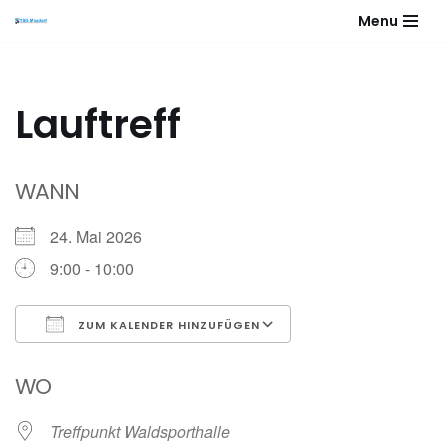
Menu
Zum
Inhalt
springen
Lauftreff
WANN
24. Mai 2026
9:00 - 10:00
ZUM KALENDER HINZUFÜGEN
ICS herunterladen
Google Kalender
WO
Treffpunkt Waldsporthalle