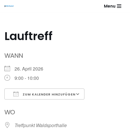
Menu
Zum
Inhalt
springen
Lauftreff
WANN
26. April 2026
9:00 - 10:00
ZUM KALENDER HINZUFÜGEN
ICS herunterladen
Google Kalender
WO
Treffpunkt Waldsporthalle