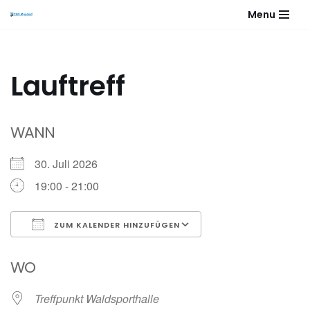
Menu
Zum
Inhalt
springen
Lauftreff
WANN
30. Juli 2026
19:00 - 21:00
ZUM KALENDER HINZUFÜGEN
ICS herunterladen
Google Kalender
WO
Treffpunkt Waldsporthalle