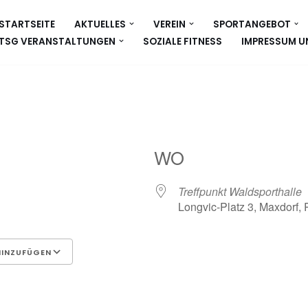
STARTSEITE
AKTUELLES
VEREIN
SPORTANGEBOT
TSG VERANSTALTUNGEN
SOZIALE FITNESS
IMPRESSUM U
WO
Treffpunkt Waldsporthalle
Longvic-Platz 3, Maxdorf,
HINZUFÜGEN
Google Kalender
iCalen