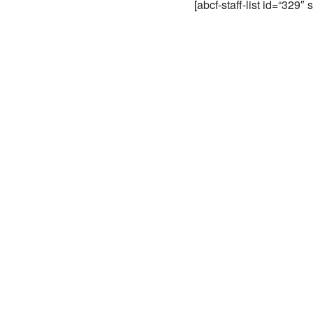
[abcf-staff-list id=“329″ 