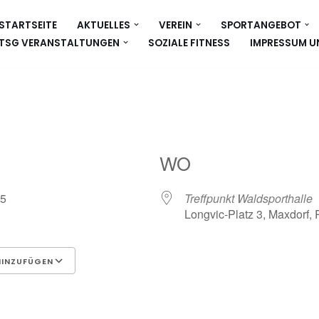
STARTSEITE
AKTUELLES
VEREIN
SPORTANGEBOT
TSG VERANSTALTUNGEN
SOZIALE FITNESS
IMPRESSUM U
WO
025
Treffpunkt Waldsporthalle
Longvic-Platz 3, Maxdorf,
HINZUFÜGEN
Google Kalender
iCalen