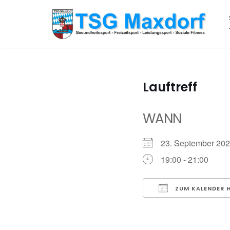
Zum
Inhalt
springen
Lauftreff
WANN
23. September 2
19:00 - 21:00
ZUM KALENDER 
ICS herunterladen