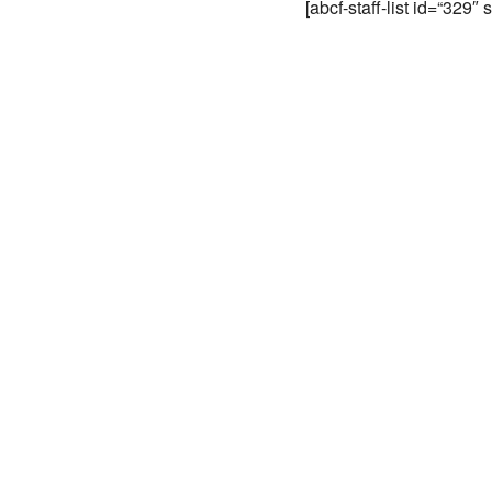
[abcf-staff-list id=“329″ 