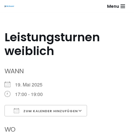
Menu
Zum
Inhalt
springen
Leistungsturnen
weiblich
WANN
19. Mai 2025
17:00 - 19:00
ZUM KALENDER HINZUFÜGEN
ICS herunterladen
Google Kalender
WO