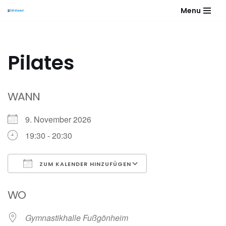
Menu
Zum
Inhalt
springen
Pilates
WANN
9. November 2026
19:30 - 20:30
ZUM KALENDER HINZUFÜGEN
ICS herunterladen
Google Kalender
WO
Gymnastikhalle Fußgönheim