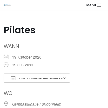
Menu
Zum
Inhalt
springen
Pilates
WANN
19. Oktober 2026
19:30 - 20:30
ZUM KALENDER HINZUFÜGEN
ICS herunterladen
Google Kalender
WO
Gymnastikhalle Fußgönheim