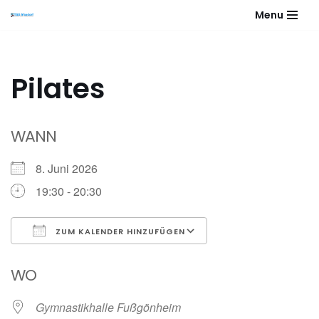
Menu
Zum
Inhalt
springen
Pilates
WANN
8. Juni 2026
19:30 - 20:30
ZUM KALENDER HINZUFÜGEN
ICS herunterladen
Google Kalender
WO
Gymnastikhalle Fußgönheim