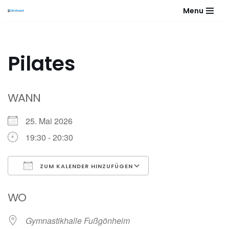
Menu
Zum
Inhalt
springen
Pilates
WANN
25. Mai 2026
19:30 - 20:30
ZUM KALENDER HINZUFÜGEN
ICS herunterladen
Google Kalender
WO
Gymnastikhalle Fußgönheim