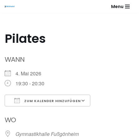
Menu
Zum
Inhalt
springen
Pilates
WANN
4. Mai 2026
19:30 - 20:30
ZUM KALENDER HINZUFÜGEN
ICS herunterladen
Google Kalender
WO
Gymnastikhalle Fußgönheim