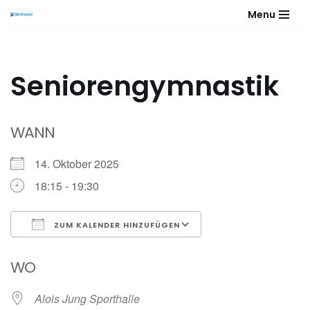
Menu
Zum
Inhalt
springen
Seniorengymnastik
WANN
14. Oktober 2025
18:15 - 19:30
ZUM KALENDER HINZUFÜGEN
ICS herunterladen
Google Kalender
WO
Alois Jung Sporthalle