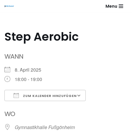
Menu
Zum
Inhalt
springen
Step Aerobic
WANN
8. April 2025
18:00 - 19:00
ZUM KALENDER HINZUFÜGEN
ICS herunterladen
Google Kalender
WO
Gymnastikhalle Fußgönheim