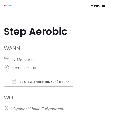
Menu
Zum
Inhalt
springen
Step Aerobic
WANN
5. Mai 2026
18:00 - 19:00
ZUM KALENDER HINZUFÜGEN
ICS herunterladen
Google Kalender
WO
Gymnastikhalle Fußgönheim