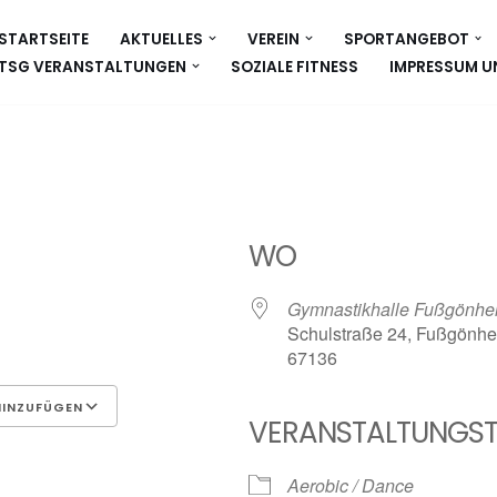
STARTSEITE
AKTUELLES
VEREIN
SPORTANGEBOT
TSG VERANSTALTUNGEN
SOZIALE FITNESS
IMPRESSUM U
WO
Gymnastikhalle Fußgönhe
Schulstraße 24, Fußgönhe
67136
HINZUFÜGEN
VERANSTALTUNGST
Google Kalender
iCalen
Aerobic / Dance