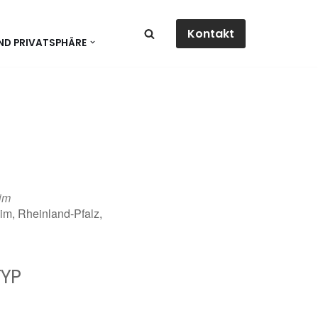
Kontakt
ND PRIVATSPHÄRE
im
im, Rheinland-Pfalz,
YP
dar
Office 365