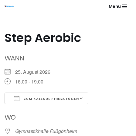
Menu
Zum
Inhalt
springen
Step Aerobic
WANN
25. August 2026
18:00 - 19:00
ZUM KALENDER HINZUFÜGEN
ICS herunterladen
Google Kalender
WO
Gymnastikhalle Fußgönheim