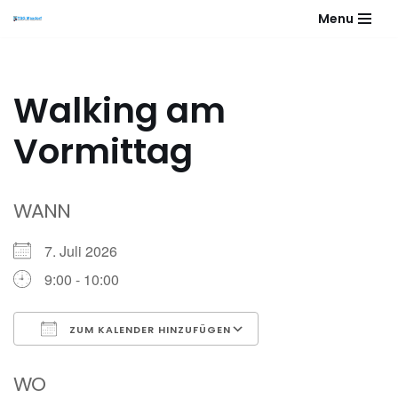
Menu
Zum
Inhalt
springen
Walking am
Vormittag
WANN
7. Juli 2026
9:00 - 10:00
ZUM KALENDER HINZUFÜGEN
ICS herunterladen
Google Kalender
WO