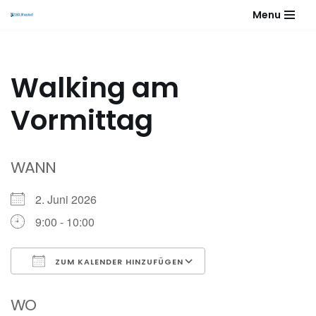
Menu
Zum
Inhalt
springen
Walking am
Vormittag
WANN
2. Juni 2026
9:00 - 10:00
ZUM KALENDER HINZUFÜGEN
ICS herunterladen
Google Kalender
WO