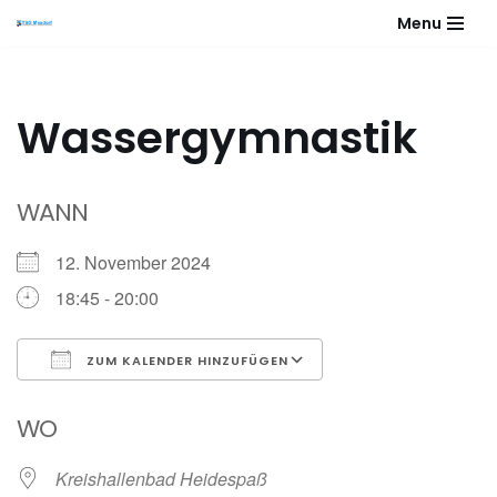
Menu
Zum
Inhalt
springen
Wassergymnastik
WANN
12. November 2024
18:45 - 20:00
ZUM KALENDER HINZUFÜGEN
ICS herunterladen
Google Kalender
WO
Kreishallenbad Heidespaß