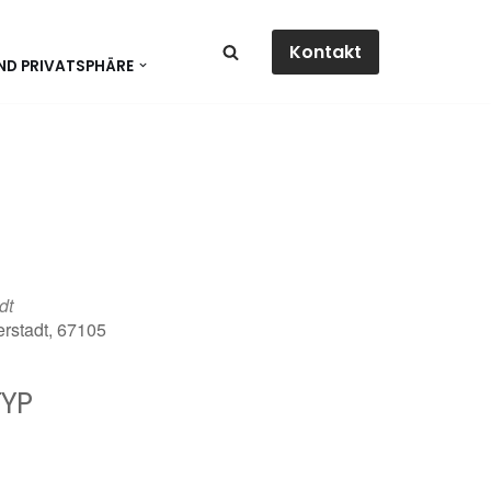
Kontakt
ND PRIVATSPHÄRE
dt
erstadt, 67105
YP
dar
Office 365