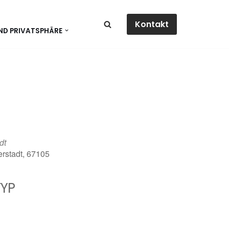
Kontakt
ND PRIVATSPHÄRE
dt
erstadt, 67105
YP
dar
Office 365