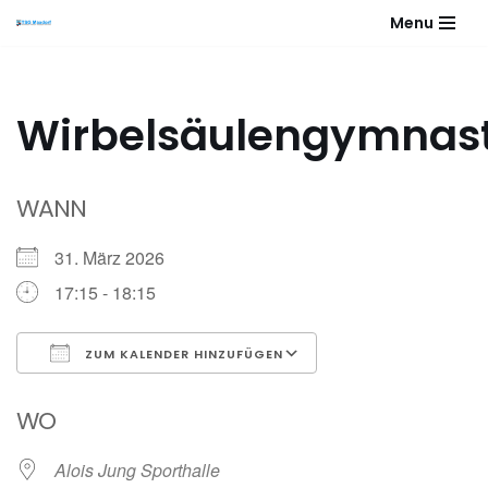
Menu
Zum
Inhalt
springen
Wirbelsäulengymnast
WANN
31. März 2026
17:15 - 18:15
ZUM KALENDER HINZUFÜGEN
ICS herunterladen
Google Kalender
WO
Alois Jung Sporthalle