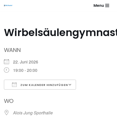
Menu
Zum
Inhalt
springen
Wirbelsäulengymnast
WANN
22. Juni 2026
19:00 - 20:00
ZUM KALENDER HINZUFÜGEN
ICS herunterladen
Google Kalender
WO
Alois Jung Sporthalle