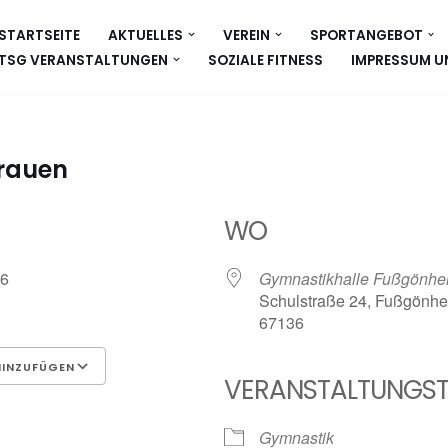
STARTSEITE
AKTUELLES
VEREIN
SPORTANGEBOT
TSG VERANSTALTUNGEN
SOZIALE FITNESS
IMPRESSUM U
Frauen
WO
026
Gymnastikhalle Fußgönhe
Schulstraße 24, Fußgönhe
67136
HINZUFÜGEN
VERANSTALTUNGST
Google Kalender
iCalen
Gymnastik