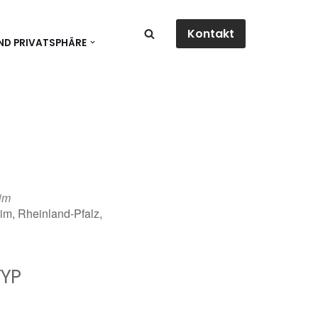
Kontakt
ND PRIVATSPHÄRE
im
im, Rheinland-Pfalz,
YP
dar
Office 365