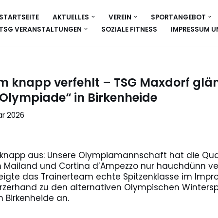
STARTSEITE
AKTUELLES
VEREIN
SPORTANGEBOT
TSG VERANSTALTUNGEN
SOZIALE FITNESS
IMPRESSUM U
 knapp verfehlt – TSG Maxdorf glänz
 Olympiade“ in Birkenheide
ar 2026
 knapp aus: Unsere Olympiamannschaft hat die Quali
in Mailand und Cortina d’Ampezzo nur hauchdünn ver
zeigte das Trainerteam echte Spitzenklasse im Impro
rzerhand zu den alternativen Olympischen Wintersp
 Birkenheide an.