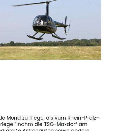
de Mond zu fliege, als vum Rhein-Pfalz-
 kriege!“ nahm die TSG-Maxdorf am
 und große Astronauten sowie andere